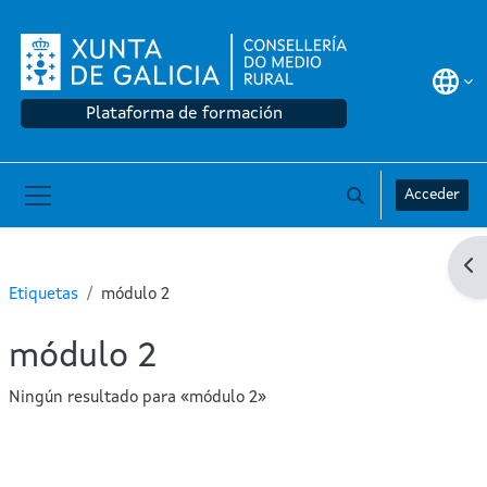
Ir ao contido principal
Plataforma de formación
Acceder
Alternar a entrad
Panel lateral
Ab
Etiquetas
módulo 2
módulo 2
Ningún resultado para «módulo 2»